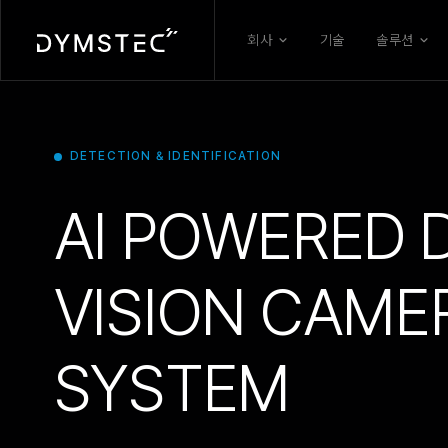
회사
기술
솔루션
DETECTION & IDENTIFICATION
AI POWERED 
VISION CAME
SYSTEM